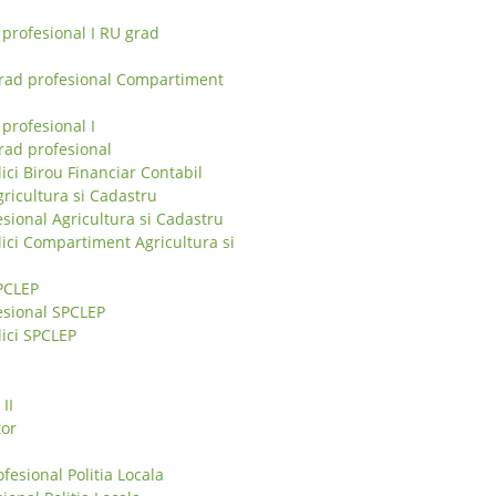
 profesional I RU grad
grad profesional Compartiment
profesional I
rad profesional
ci Birou Financiar Contabil
ricultura si Cadastru
sional Agricultura si Cadastru
ici Compartiment Agricultura si
PCLEP
esional SPCLEP
ici SPCLEP
II
tor
esional Politia Locala