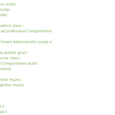
buz scolar
scolar
sofer
publice clasa I
grad profesional Compartiment
iment Administratie Locala si
ta auditor grad I
erior clasa I
nt Compartiment Audit
esional
ghetor muzeu
veghetor muzeu
 II
ad II