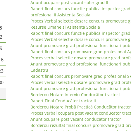
Anunt ocupare post vacant sofer grad II
Raport final concurs functie publica inspector grad
profesional II Asistenta Sociala
Proces Verbal selectie dosare concurs promovare 
Resurse Umane si Asistenta Sociala
S
Raport final concurs functie publica inspector grad 
2
Proces Verbal selectie dosare concurs promovare g
Anunt promovare grad profesional functionari publi
9
Raport final concurs promovare grad profesional Ag
Proces verbal selectie dosare promovare grad profe
16
Anunt promovare grad profesional functionari publ
Cadastru
23
Raport final concurs promovare grad profesional S
30
Proces verbal selectie dosare promovare grad prof
Anunt promovare grad profesional functionari publ
Borderou Notare Interviu Conducător tractor II
Raport Final Conducător tractor II
Borderou Notare Probă Practică Conducător tractor 
Proces verbal ocupare post vacant conducator trac
Anunt ocupare post vacant conducator tractor
Borderou rezultat final concurs promovare grad prof